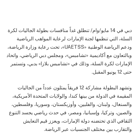
دبي في 14 مايو/وام/ تنطلق غداً منافسات بطولة الجاليات لكرة
السلة، التي تنظمها لجنة الإمارات لرعاية المواهب الرياضية
ودعم الرياضة الوطنية «UAETSS»، تحت رعاية وزارة الرياضة،
وبالتعاون مع أكاديمية «تشامبس»، ومجلس دبي الرياضي، واتحاد
الإمارات لكرة السلة، وذلك في «تشامبس بلازا» بدبي، وتستمر
حتى 12 يونيو المقبل.
وتشهد البطولة مشاركة 12 فريقاً يمثلون عدداً من الجاليات
المقيمة في الدولة من بينها كندا، والولايات المتحدة الأمريكية،
والسنغال، ولبنان، والفلبين، وأوزبكستان، وسوريا، وفلسطين،
والصين، وتركيا، وإسبانيا، ومصر، في حدث رياضي يجسد التنوع
الثقافي الذي تحتضنه دولة الإمارات، ويعزز قيم التعايش
والتقارب بين مختلف الجنسيات عبر الرياضة.