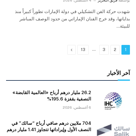
بواسطة
فريق التحرير
4 أغسطس، 2026
شهدت حركة الفن التشكيلي في دولة الإمارات تطوراً كبيراً منذ
بداياتها، وقد خرج الفنان الإماراتي من حدود الوصف المباشر
للبيئة…
…
التالي
13
3
2
1
آخر الأخبار
26.2 مليار درهم أرباح «العالمية القابضة»
النصفية بقفزة 195.6%
6 أغسطس، 2026
704 ملايين درهم صافي أرباح “سالك” في
النصف الأول وإيراداتها تتجاوز 1.41 مليار درهم