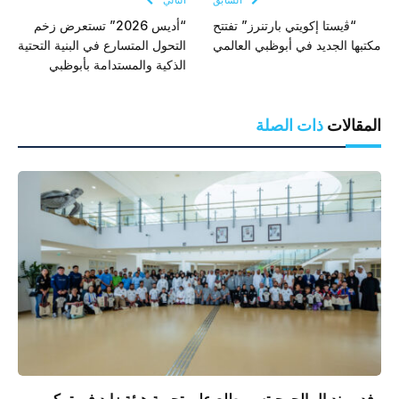
السابق
التالي
“ﭬيستا إكويتي بارتنرز” تفتتح
“أديس 2026” تستعرض زخم
مكتبها الجديد في أبوظبي العالمي
التحول المتسارع في البنية التحتية
الذكية والمستدامة بأبوظبي
المقالات
ذات الصلة
وفد مونديال الجوجيتسو يطلع على تجربة هيئة زايد في تمكين