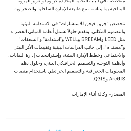
متخصصة في البنية التحتية المحايدة كربونياً وتعزيز المرونة
المناخية بما يتناسب مع طبيعة الإمارة الساحلية والصحراوية.
تتخصص “جرين فيجن للاستشارات” في الاستدامة البيئية
والتصميم المكاني، وتقدم حلولاً تشمل أنظمة المباني الخضراء
مثل LEED وBREEAM وWELL و”استدامة” و”السعفات”
و”مستدام”، إلى جانب الدراسات البيئية وتقييمات الأثر البيئي
والاجتماعي وخطط الإدارة البيئية، وإستراتيجيات إدارة النفايات،
وأنظمة التوجيه والتصميم الجرافيكي البيئي، وحلول نظم
المعلومات الجغرافية والتصميم الخرائطي باستخدام منصات
ArcGIS وQGIS.
المصدر – وكالة أنباء الإمارات