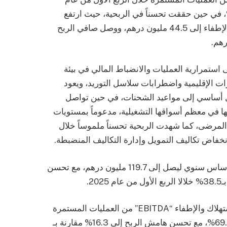
، مسجلة انخفاضاً سنوياً بنسبة 3.0%، في حين حققت تحسناً في الربحية، حيث ارتفع
الربح قبل الفوائد والضرائب والاستهلاك والإطفاء إلى 44.5 مليون درهم، ووصل صافي الربح
استمرارية العمليات والانضباط المالي في بيئة
ات الإقليمية واضطرابات سلاسل التوريد، ويعود
ل أساسي إلى مواعيد الشحنات، في حين تواصل
 في معظم أسواقها التشغيلية، مدعوماً بمستويات
المرضى، كما شهدت الربحية تحسناً ملموساً خلال
نخفاض تكاليف التمويل وإدارة التكاليف المنضبطة.
وارتفع الربح الإجمالي بنسبة 10.3% على أساس سنوي ليصل إلى 119.7 مليون درهم، مع تحسن
وبلغت الأرباح قبل الفوائد والضرائب والاستهلاك والإطفاء “EBITDA” من العمليات المستمرة
44.5 مليون درهم، مسجلاً ارتفاعاً بنسبة 69.8%، مع تحسن هامش الربح إلى 16.3% مقارنة بـ