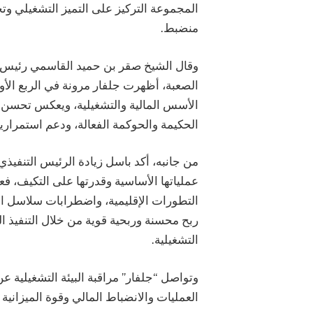
المجموعة التركيز على التميز التشغيلي
منضبط.
وقال الشيخ صقر بن حميد القاسمي رئيس مجل
الصعبة، أظهرت جلفار مرونة في الربع الأو
الأسس المالية والتشغيلية، ويعكس تحسن ال
الحكيمة والحوكمة الفعالة، ودعم استمرارية 
من جانبه، أكد باسل زيادة الرئيس التنفيذي
عملياتها الأساسية وقدرتها على التكيف، فع
التطورات الإقليمية، واضطرابات سلاسل 
ربح محسنة وربحية قوية من خلال التنفيذ الم
التشغيلية.
وتواصل “جلفار” مراقبة البيئة التشغيلية 
العمليات والانضباط المالي وقوة الميزانية 