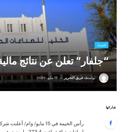
اقتصاد
“جلفار” تعلن عن نتائج مالية قو
بواسطة
فريق التحرير
15 مايو، 2026
شاركها
رأس الخيمة في 15 مايو/ وام/
إيرادات صافية بلغت 