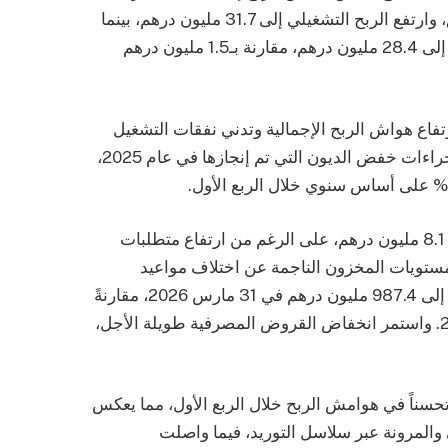
9.3% خلال الفترة نفسها من العام السابق، وارتفع الربح التشغيلي إلى 31.7 مليون درهم، بينما
ارتفع صافي الربح من العمليات المستمرة إلى 28.4 مليون درهم، مقارنة بـ1.5 مليون درهم
اع هواش الربح الإجمالية وتدني نفقات التشغيل
وانخفاض كبير في تكاليف التمويل عقب إجراءات خفض الديون التي تم إنجازها في عام 2025،
وبلغ التدفق النقدي من الأنشطة التشغيلية 8.1 مليون درهم، على الرغم من ارتفاع متطلبات
 ومستويات المخزون الناجمة عن اختلاف مواعيد
الشحن، وارتفع إجمالي حقوق المساهمين إلى 987.4 مليون درهم في 31 مارس 2026، مقارنةً
بـ 959.8 مليون درهم في 31 ديسمبر 2025. واستمر انخفاض القروض المصرفية طويلة الأجل،
تحسناً في هوامش الربح خلال الربع الأول، مما يعكس
ي والمرونة عبر سلاسل التوريد، فيما واصلت