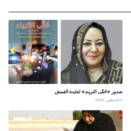
صدور «حُمَّى التريند» لعايدة القمش
6 أغسطس، 2026