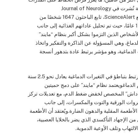
الذهنية مع التقدم في العمر.وبحسب دراسة نُشرت في Journal of Neurology
Neurosurgery & Psychiatry ونقلها موقع ScienceAlert، تابع الباحثون 1647 شخصًا من
منتصف العمر وكبار السن على مدار نحو 12 عامًا، حيث تم تحليل عاداتهم الغذائية إلى جانب
أشخاص الذين التزموا بشكل أكبر بنظام “مايند”
دماغ، وهي المسؤولة عن الذاكرة والتفكير واتخاذ
ت الدماغية، وهو مؤشر يرتبط عادة بتدهور أنسجة
وتشير البيانات إلى أن هذا النمط الغذائي ارتبط بتباطؤ في التغيرات الدماغية يعادل نحو 2.5 سنة
 الدماغويعتمد نظام “مايند” على دمج حميتين
 “داش” المخصص لخفض ضغط الدم، مع تعديلات تركز
وات الورقية والتوت والمكسرات، إلى جانب
الأطعمة المقلية والدهون الضارة.ويُعتقد أن الأطعمة
من الإجهاد التأكسدي الذي يضر بالخلايا العصبية،
التهاب وتلف الأوعية الدموية.