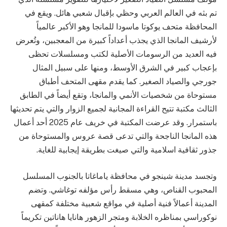
تم بثه في العالم العربي وحظي بإقبال شعبي هائل. ويقع في
المحافظة متحف يوكوتا ماسودا للمانجا وهو الأكبر عالمياً
لأرشيف المانجا الذي يجذب أعداداً كبيرة من المعجبين، وتُعرض
فيه العديد من الرسومات الأصلية لكتب ومسلسلات تحظى
بإعجاب كبير في الشرق الأوسط، ومنها على سبيل المثال
جورجي والصياد الصغير. كما يقدم مقهى المتحف أطباق
مستوحاة من شخصيات الأنمي والمانجا، وتقع أيضاً في الطابق
الثالث مكتبة تتيح القراءة المجانية لجميع الزوار والتي يتم تحديثها
باستمرار. وقد عرضت المكتبة في خريف عام 2025 أحد أعمال
هذه المانجا الناجحة والتي تدعى قصة عروس والمستوحاة من
جذور ثقافية اسلامية والتي صيغت بطريقة إيجابية للغاية.
وتجسد مدينة شينجو في محافظة ياماغاتا بالجنوب المسلسل
المحبوب القناص، وهي مسقط رأس مؤلفه توغاشي. وتضم
المدينة أعمالاً فنية أصلية في مواقع شعبية مختلفة كمقهى
نوكوراسي بمناظره الخلابة ومتجر الزهور هانايا هاناتين تكريماً