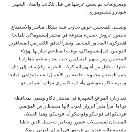
ومعروضات لم يسبق عرضها من قبل للكاتب والفنان الشهير
شوتارو إيشينوموري.
ويتسنى للمعجبين خوض تجارب فنية بشكل مباشر والاستمتاع
بحضور عروض حصرية متنوعة في مختبر إيشينوماكي للمانجا
(هيتوكوما) المجاور للمتحف. ونظراً لتدفق الكثير من المسافرين
الدوليين إلى إيشينوماكي، نوعت المطاعم خياراتها لهؤلاء
المعجبين ومن بينهم المسلمين حيث يقدم مطعم ياهاراتايا
خيارات حلال من أشهى المأكولات البحرية. وبالإضافة إلى ذلك
يضم المطعم مجموعة خاصة من الأعمال الفنية لمؤلفي المانجا
ومنهم تاكاو ياغوتشي وأساو تاكاموري مؤلف أشيتا نو جو.
تعد زيارة المواقع الشهيرة في مدينتي تاكاو وهيمي بمحافظة
توياما أمراً مثيراً للزوار العرب لأنها مسقط رأس المؤلفين
فوجيكو إف فوجيكو وفوجيكو أيه فوجيكو، وهما العقلان
المبدعان لمسلسلات عبقور ومغامرات سنبل الذين حظيا
بشعبية هائلة عندما تم عرضها في العالم العربي. ويمكن