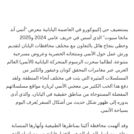
يستضيف حي إكيبوكورو في العاصمة اليابانية معرض “أنمي آند
مانجا سبوت” الذي أسس في خريف عامي 2024 و2025
وحظي بنجاح هائل بالتعاون مع مختلف محافظات اليابان لتقديم
ورش عمل حول الأنمي ومنتجاته الحصرية وعروض مسرحية
متنوعة. لطالما سحرت الرسوم المتحركة اليابانية (الأنمي) العالم
العربي عبر مغامرات المحقق كونان وعبقور والكثير من
المسلسلات المثيرة التي بثت في مختلف أنحاء المنطقة. ولقد
دفع هذا الحب الكثير من معجبي الأنمي لزيارة مواقع مسلسلاتهم
المفضلة المستوحاة من مناطق حقيقية في اليابان، والذي أدى
بدوره إلى ظهور شكل حديث من أشكال السفر يُعرف اليوم
بسياحة الأنمي.
وقد ألهمت محافظة أكيتا بمناظرها الطبيعية وأنهارها المنسابة
مؤلف مسلسل الصياد الصغير لاختيارها لتصوير مسلسله الذي