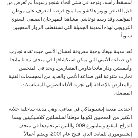
لمسقط رأسه، وتوجد في شتى أنحاء شنجو رسوماً لم تُعرض من
قبل للقناص ويويو هاكشو مما يتيح فرصة للتعرف على موطن
المؤلف. وقد رسم توغاشي مشاهدا للمهرجان الصيفي السنوي
الترويجي لهذه المدينة الجميلة التي تستقطب الزوار المعجبين
سنوياً.
تُعد مدينة نييغاتا وجهة معروفة لعشاق الأنمي حيث تقدم تجارب
فن صناعة الأنمي التي يمكن استكشافها في متحف نيغاتا مانجا
وأنيميشن ودار مانجا هاوس المتقاربين. ونجد في المتحفين
تجارب متنوعة لفن صناعة الأنمي والعديد من المجسمات الفنية
والمعارض بالإضافة إلى تجربة الأداء الصوتي للمسلسلات
المفضلة.
اجتذبت مدينة إيشينوماكي في مياغي، وهي مدينة ساحلية خلابة
الكثير من المعجبين لكونها موطناً لسلسلتين كلاسيكيتين وهما
الدراج المقنع وسايبورغ 009 واللتين تم تخليدها في متحف
إيشينوموري للمانجا الذي افتتح عام 2001، ويضم أعمالاً